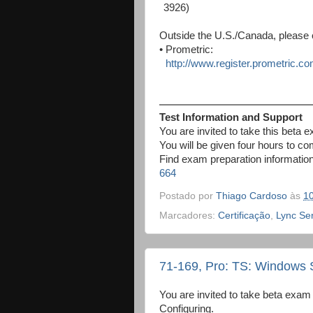
3926)
Outside the U.S./Canada, please 
•
Prometric:
http://www.register.prometric.co
Test Information and Support
You are invited to take this beta 
You will be given four hours to c
Find exam preparation informatio
664
Postado por
Thiago Cardoso
às
1
Marcadores:
Certificação
,
Lync Se
71-169, Pro: TS: Windows S
You are invited to take beta exa
Configuring.