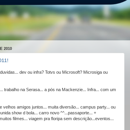
E 2010
011!
idas... dev ou infra? Totvs ou Microsoft? Microsiga ou
.. trabalho na Serasa... a pós na Mackenzie... Infra... com um
velhos amigos juntos... muita diversão... campus party... ou
unida show d bola... carro novo ^^...passaporte... +
uitos filmes... viagem pra floripa sem descrição...eventos...