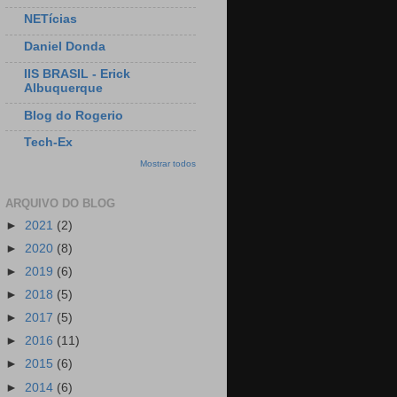
NETícias
Daniel Donda
IIS BRASIL - Erick
Albuquerque
Blog do Rogerio
Tech-Ex
Mostrar todos
ARQUIVO DO BLOG
►
2021
(2)
►
2020
(8)
►
2019
(6)
►
2018
(5)
►
2017
(5)
►
2016
(11)
►
2015
(6)
►
2014
(6)