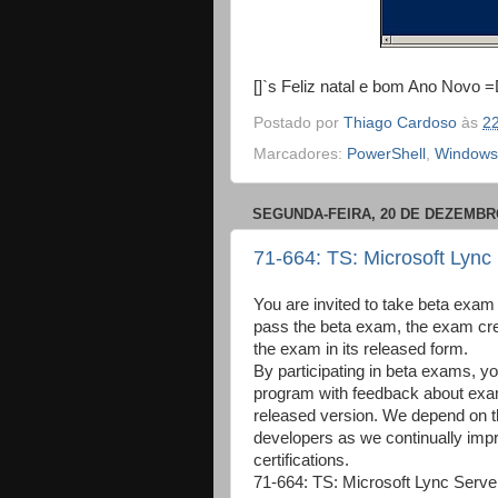
[]`s Feliz natal e bom Ano Novo 
Postado por
Thiago Cardoso
às
2
Marcadores:
PowerShell
,
Windows
SEGUNDA-FEIRA, 20 DE DEZEMBR
71-664: TS: Microsoft Lync
You are invited to take beta exam
pass the beta exam, the exam credi
the exam in its released form.
By participating in beta exams, yo
program with feedback about exam 
released version. We depend on th
developers as we continually imp
certifications.
71-664: TS: Microsoft Lync Server