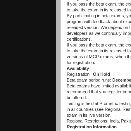
If you pass the beta exam, the exa
to take the exam in its released f
By participating in beta exams, yo
program with feedback about exam 
released version. We depend on th
developers as we continually imp
certifications.
If you pass the beta exam, the exa
to take the exam in its released fo
versions of MCP exams, when the e
for registration.
Availability
Registration:
On Hold
Beta exam period runs:
December
Beta exams have limited availabil
recommend that you register immedi
be offered.
Testing is held at Prometric testi
in all countries (see Regional Restr
exam in its live version.
Regional Restrictions: India, Paki
Registration Information