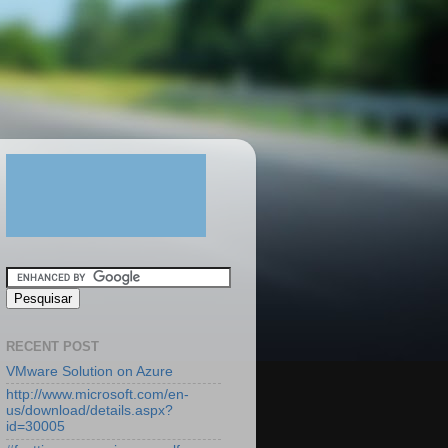
RECENT POST
VMware Solution on Azure
http://www.microsoft.com/en-
us/download/details.aspx?
id=30005