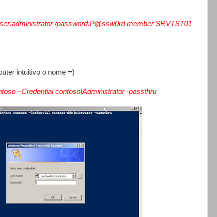
user:administrator /password:P@ssw0rd member SRVTST01
r intuitivo o nome =)
so –Credential contoso\Administrator -passthru