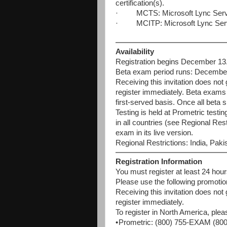
certification(s).
· MCTS: Microsoft Lync Server
· MCITP: Microsoft Lync Serve
Availability
Registration begins December 13
Beta exam period runs: December
Receiving this invitation does no
register immediately. Beta exams h
first-served basis. Once all beta sl
Testing is held at Prometric testi
in all countries (see Regional Restr
exam in its live version.
Regional Restrictions: India, Paki
Registration Information
You must register at least 24 hour
Please use the following promotio
Receiving this invitation does no
register immediately.
To register in North America, pleas
•
Prometric: (800) 755-EXAM (800