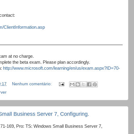
contact:
m/ClientInformation.asp
exam at no charge.
omplete the beta exam. Please plan accordingly.
n:
http://www.microsoft.com/learning/en/us/exam.aspx?ID=70-
0:17
Nenhum comentário:
rver
mall Business Server 7, Configuring.
m 71-169, Pro: TS: Windows Small Business Server 7,