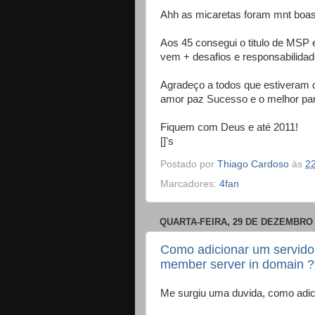
Ahh as micaretas foram mnt boas...
Aos 45 consegui o titulo de MSP 
vem + desafios e responsabilidad
Agradeço a todos que estiveram c
amor paz Sucesso e o melhor pa
Fiquem com Deus e até 2011!
[]'s
Postado por
Thiago Cardoso
às
2
Marcadores:
4fan
QUARTA-FEIRA, 29 DE DEZEMBRO 
Como adicionar um servido
member server in domain 
Me surgiu uma duvida, como adic