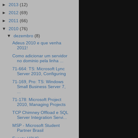
►
2013
(12)
►
2012
(69)
►
2011
(66)
▼
2010
(76)
▼
dezembro
(8)
Adeus 2010 e que venha
2011!
Como adicionar um servidor
no dominio pela linha ...
71-664: TS: Microsoft Lync
Server 2010, Configuring
71-169, Pro: TS: Windows
Small Business Server 7,
...
71-178: Microsoft Project
2010, Managing Projects
TCP Chimney Offload e SQL
Server Integration Servi...
MSP - Microsoft Student
Partner Brasil