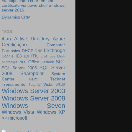
#fasttips como criar um self
certificate via powershell windows
server 2016
Dynamics CRM
TAGS
4fan
Active Directory
Azure
Certificação
Computer
Exchange
Forensics
DHCP
DNS
IE8
ITIL
Google
IE9
Live
Live Mesh
SQL
Office
Microsiga
NFE
Outlook
SQL Server
SQL Server 2005
2008
Sharepoint
System
Center
Technet
TOTVS
Treinamento
Vista
Tutorial
WSUS
Windows Server 2003
Windows Server 2008
Windows Seven
Windows Vista
Windows XP
microsoft
XP