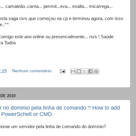
 camaleão..carna... jammil...eva... exalta... micarrega...
esta saga rsrs que começou na cp e terminou agora, com isso
e..^^
omigo este ano online ou presencialmente... rsrs ! Saúde
ra Todos
2:29
Nenhum comentário:
DE 2010
r no dominio pela linha de comando ? How to add
? PowerSchell or CMD
ionar um servidor pela linha de comando do domínio?