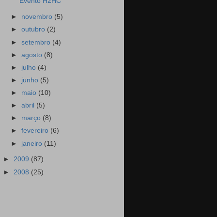
Evento H2HC
►
novembro
(5)
►
outubro
(2)
►
setembro
(4)
►
agosto
(8)
►
julho
(4)
►
junho
(5)
►
maio
(10)
►
abril
(5)
►
março
(8)
►
fevereiro
(6)
►
janeiro
(11)
►
2009
(87)
►
2008
(25)