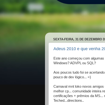
SEXTA-FEIRA, 31 DE DEZEMBRO D
Adeus 2010 e que venha 2
Este ano começou com algumas duv
Windows? ADVPL ou SQL?
Aos poucos tudo foi se acertando.
pouco de dev lógico... =)
Carnaval mnt loko novos amigos e 
melhor cp... comunidade inteira re
certificações + prêmios da MS... m
Teched...directions..