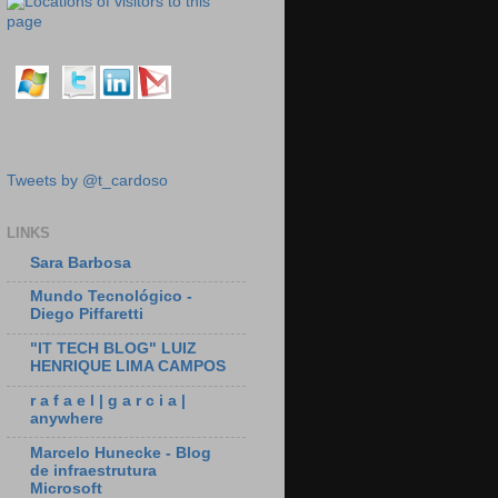
Tweets by @t_cardoso
LINKS
Sara Barbosa
Mundo Tecnológico -
Diego Piffaretti
"IT TECH BLOG" LUIZ
HENRIQUE LIMA CAMPOS
r a f a e l | g a r c i a |
anywhere
Marcelo Hunecke - Blog
de infraestrutura
Microsoft