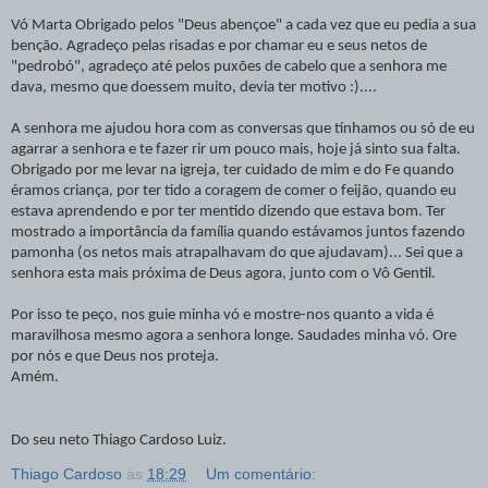
Vó Marta Obrigado pelos "Deus abençoe" a cada vez que eu pedia a sua
benção. Agradeço pelas risadas e por chamar eu e seus netos de
"pedrobó", agradeço até pelos puxões de cabelo que a senhora me
dava, mesmo que doessem muito, devia ter motivo :)....
A senhora me ajudou hora com as conversas que tínhamos ou só de eu
agarrar a senhora e te fazer rir um pouco mais, hoje já sinto sua falta.
Obrigado por me levar na igreja, ter cuidado de mim e do Fe quando
éramos criança, por ter tido a coragem de comer o feijão, quando eu
estava aprendendo e por ter mentido dizendo que estava bom. Ter
mostrado a importância da família quando estávamos juntos fazendo
pamonha (os netos mais atrapalhavam do que ajudavam)... Sei que a
senhora esta mais próxima de Deus agora, junto com o Vô Gentil.
Por isso te peço, nos guie minha vó e mostre-nos quanto a vida é
maravilhosa mesmo agora a senhora longe. Saudades minha vó. Ore
por nós e que Deus nos proteja.
Amém.
Do seu neto Thiago Cardoso Luiz.
Thiago Cardoso
às
18:29
Um comentário: