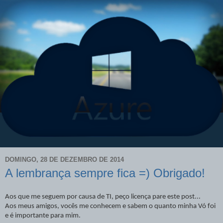
DOMINGO, 28 DE DEZEMBRO DE 2014
A lembrança sempre fica =) Obrigado!
Aos que me seguem por causa de TI, peço licença pare este
post...
Aos meus amigos, vocês me conhecem e sabem o quanto minha Vó foi
e é importante para mim.