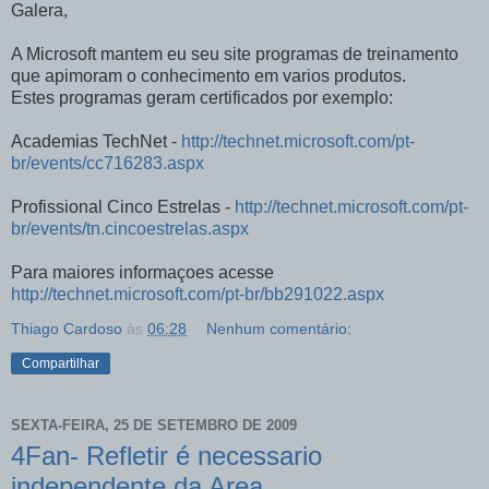
Galera,
A Microsoft mantem eu seu site programas de treinamento
que apimoram o conhecimento em varios produtos.
Estes programas geram certificados por exemplo:
Academias TechNet -
http://technet.microsoft.com/pt-
br/events/cc716283.aspx
Profissional Cinco Estrelas -
http://technet.microsoft.com/pt-
br/events/tn.cincoestrelas.aspx
Para maiores informaçoes acesse
http://technet.microsoft.com/pt-br/bb291022.aspx
Thiago Cardoso
às
06:28
Nenhum comentário:
Compartilhar
SEXTA-FEIRA, 25 DE SETEMBRO DE 2009
4Fan- Refletir é necessario
independente da Area