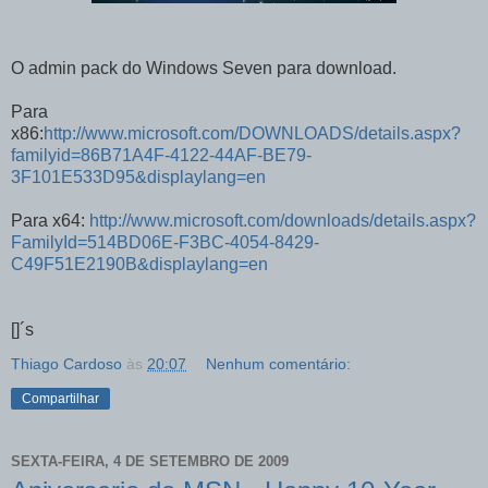
O admin pack do Windows Seven para download.
Para
x86:
http://www.microsoft.com/DOWNLOADS/details.aspx?
familyid=86B71A4F-4122-44AF-BE79-
3F101E533D95&displaylang=en
Para x64:
http://www.microsoft.com/downloads/details.aspx?
FamilyId=514BD06E-F3BC-4054-8429-
C49F51E2190B&displaylang=en
[]´s
Thiago Cardoso
às
20:07
Nenhum comentário:
Compartilhar
SEXTA-FEIRA, 4 DE SETEMBRO DE 2009