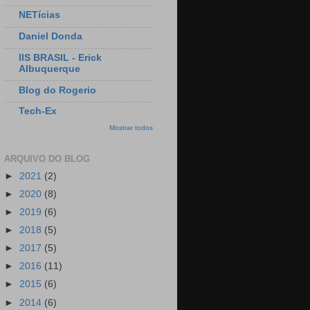
NETícias
Daniel Donda
IIS BRASIL - Erick
Albuquerque
Blog do Rogerio
Tech-Ex
Mostrar todos
ARQUIVO DO BLOG
►
2021
(2)
►
2020
(8)
►
2019
(6)
►
2018
(5)
►
2017
(5)
►
2016
(11)
►
2015
(6)
►
2014
(6)