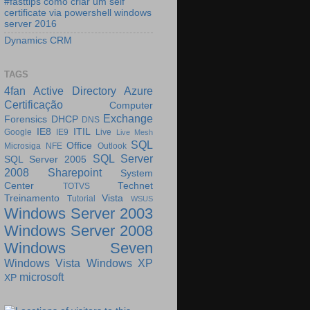
#fasttips como criar um self
certificate via powershell windows
server 2016
Dynamics CRM
TAGS
4fan
Active Directory
Azure
Certificação
Computer
Exchange
Forensics
DHCP
DNS
IE8
ITIL
Google
IE9
Live
Live Mesh
SQL
Office
Microsiga
NFE
Outlook
SQL Server
SQL Server 2005
2008
Sharepoint
System
Center
Technet
TOTVS
Treinamento
Vista
Tutorial
WSUS
Windows Server 2003
Windows Server 2008
Windows Seven
Windows Vista
Windows XP
microsoft
XP