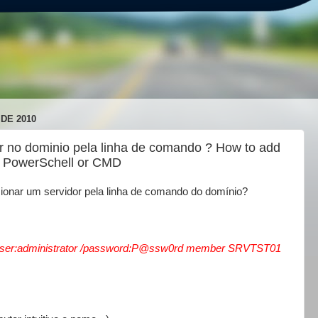
DE 2010
r no dominio pela linha de comando ? How to add
? PowerSchell or CMD
ionar um servidor pela linha de comando do domínio?
user:administrator /password:P@ssw0rd member SRVTST01