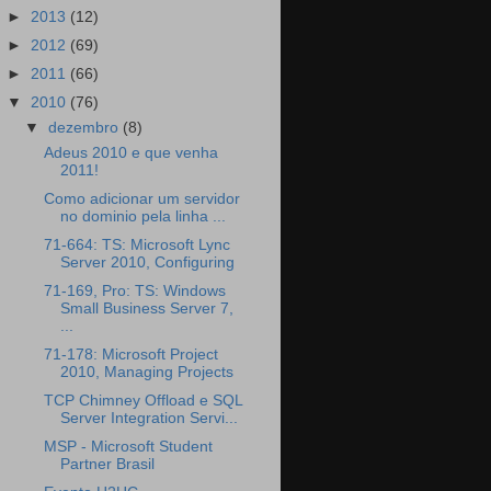
►
2013
(12)
►
2012
(69)
►
2011
(66)
▼
2010
(76)
▼
dezembro
(8)
Adeus 2010 e que venha
2011!
Como adicionar um servidor
no dominio pela linha ...
71-664: TS: Microsoft Lync
Server 2010, Configuring
71-169, Pro: TS: Windows
Small Business Server 7,
...
71-178: Microsoft Project
2010, Managing Projects
TCP Chimney Offload e SQL
Server Integration Servi...
MSP - Microsoft Student
Partner Brasil