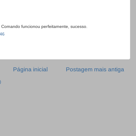
! Comando funcionou perfeitamente, sucesso.
:46
Página inicial
Postagem mais antiga
)