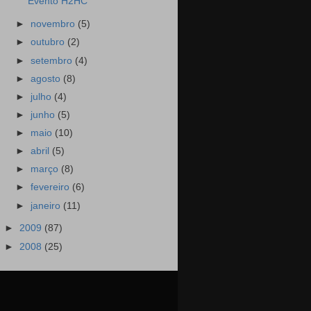
Evento H2HC
►
novembro
(5)
►
outubro
(2)
►
setembro
(4)
►
agosto
(8)
►
julho
(4)
►
junho
(5)
►
maio
(10)
►
abril
(5)
►
março
(8)
►
fevereiro
(6)
►
janeiro
(11)
►
2009
(87)
►
2008
(25)