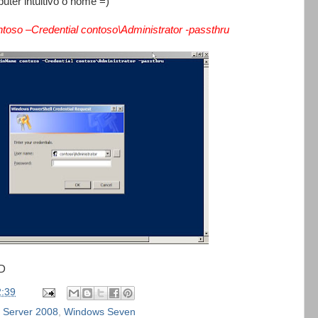
r intuitivo o nome =)
so –Credential contoso\Administrator -passthru
=D
2:39
 Server 2008
,
Windows Seven