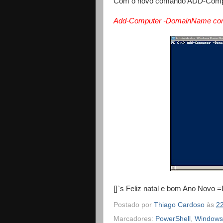
Com o novo comando ADD-Compute
Add-Computer -DomainName conto
[]`s Feliz natal e bom Ano Novo 
Postado por
Thiago Cardoso
às
2
Marcadores:
PowerShell
,
Windows