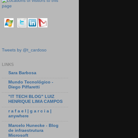
Tweets by @t_cardoso
LINKS
Sara Barbosa
Mundo Tecnológico -
Diego Piffaretti
"IT TECH BLOG" LUIZ
HENRIQUE LIMA CAMPOS
r a f a e l | g a r c i a |
anywhere
Marcelo Hunecke - Blog
de infraestrutura
Microsoft