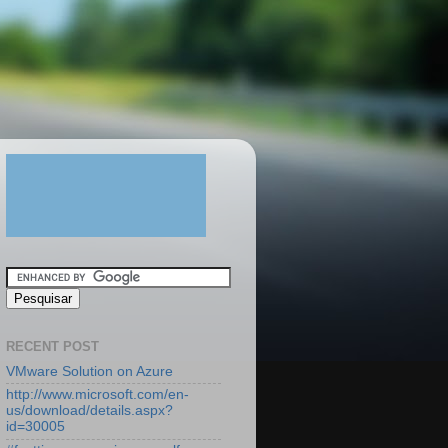
RECENT POST
VMware Solution on Azure
http://www.microsoft.com/en-
us/download/details.aspx?
id=30005