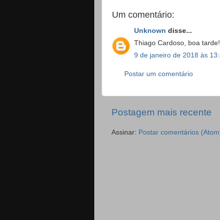
Um comentário:
Unknown
disse...
Thiago Cardoso, boa tarde
9 de janeiro de 2018 às 13
Postar um comentário
Postagem mais recente
Assinar:
Postar comentários (Atom