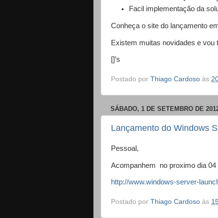
Facil implementação da sol
Conheça o site do lançamento e
Existem muitas novidades e vou t
[]’s
Postado por
Thiago Cardoso
às
2
SÁBADO, 1 DE SETEMBRO DE 201
Lançamento do Windows S
Pessoal,
Acompanhem no proximo dia 04 o
http://www.windows-server-lau
Postado por
Thiago Cardoso
às
1