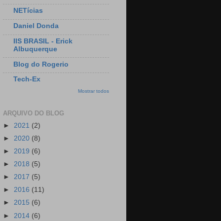
NETícias
Daniel Donda
IIS BRASIL - Erick
Albuquerque
Blog do Rogerio
Tech-Ex
Mostrar todos
ARQUIVO DO BLOG
►
2021
(2)
►
2020
(8)
►
2019
(6)
►
2018
(5)
►
2017
(5)
►
2016
(11)
►
2015
(6)
►
2014
(6)