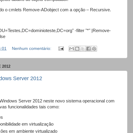
izado o cmlets Remove-ADobject com a opção – Recursive.
=Testes,DC=dominioteste,DC=org" -filter "*" |Remove-
lse
6:01
Nenhum comentário:
 2012
dows Server 2012
 Windows Server 2012 neste novo sistema operacional com
vas funcionalidades tais como:
es
onibilidade em virtualização
ções em ambiente virtualizado