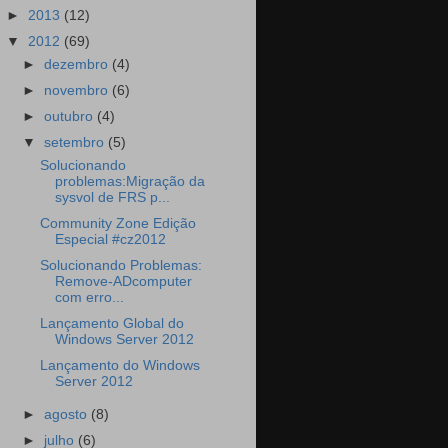
►
2013
(12)
▼
2012
(69)
►
dezembro
(4)
►
novembro
(6)
►
outubro
(4)
▼
setembro
(5)
Solucionando
problemas:Migração da
sysvol de FRS p...
Community Zone Edição
Especial #cz2012
Solucionando Problemas:
Remove-ADcomputer
com erro...
Lançamento Global do
Windows Server 2012
Lançamento do Windows
Server 2012
►
agosto
(8)
►
julho
(6)