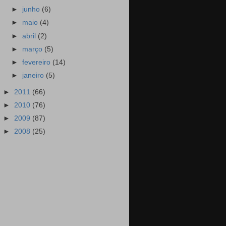
►
junho
(6)
►
maio
(4)
►
abril
(2)
►
março
(5)
►
fevereiro
(14)
►
janeiro
(5)
►
2011
(66)
►
2010
(76)
►
2009
(87)
►
2008
(25)