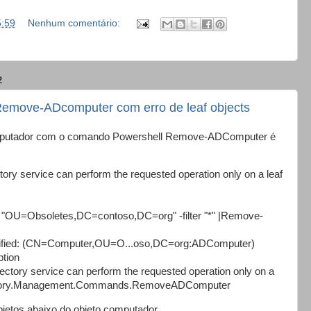
5:59
Nenhum comentário:
2
emove-ADcomputer com erro de leaf objects
omputador com o comando Powershell Remove-ADComputer é
y service can perform the requested operation only on a leaf
OU=Obsoletes,DC=contoso,DC=org" -filter "*" |Remove-
ed: (CN=Computer,OU=O...oso,DC=org:ADComputer)
tion
ectory service can perform the requested operation only on a
irectory.Management.Commands.RemoveADComputer
bjetos abaixo do objeto computador.