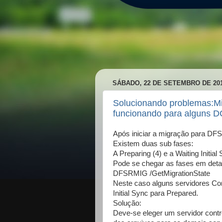
SÁBADO, 22 DE SETEMBRO DE 20
Solucionando problemas:M
funcionando para alguns DC
Após iniciar a migração para DFSR
Existem duas sub fases:
A Preparing (4) e a Waiting Initial 
Pode se chegar as fases em det
DFSRMIG /GetMigrationState
Neste caso alguns servidores Con
Initial Sync para Prepared.
Solução:
Deve-se eleger um servidor contr