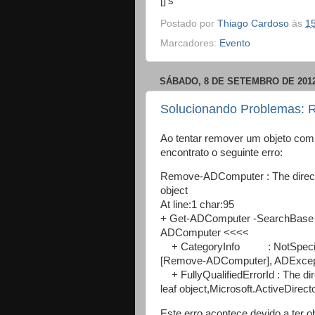
[]’s
Postado por
Thiago Cardoso
às
1
Marcadores:
Evento
SÁBADO, 8 DE SETEMBRO DE 201
Solucionando Problemas: R
Ao tentar remover um objeto c
encontrato o seguinte erro:
Remove-ADComputer : The director
object
At line:1 char:95
+ Get-ADComputer -SearchBase "
ADComputer <<<<
+ CategoryInfo : NotSpecifi
[Remove-ADComputer], ADExcep
+ FullyQualifiedErrorId : The dir
leaf object,Microsoft.ActiveD
Este erro acontece devido a ter o