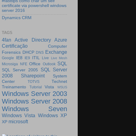
#fasttips como criar um self
certificate via powershell windows
server 2016
Dynamics CRM
TAGS
4fan
Active Directory
Azure
Certificação
Computer
Exchange
Forensics
DHCP
DNS
IE8
ITIL
Google
IE9
Live
Live Mesh
SQL
Office
Microsiga
NFE
Outlook
SQL Server
SQL Server 2005
2008
Sharepoint
System
Center
Technet
TOTVS
Treinamento
Vista
Tutorial
WSUS
Windows Server 2003
Windows Server 2008
Windows Seven
Windows Vista
Windows XP
microsoft
XP