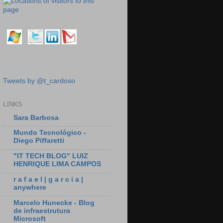
Tweets by @t_cardoso
LINKS
Sara Barbosa
Mundo Tecnológico -
Diego Piffaretti
"IT TECH BLOG" LUIZ
HENRIQUE LIMA CAMPOS
r a f a e l | g a r c i a |
anywhere
Marcelo Hunecke - Blog
de infraestrutura
Microsoft