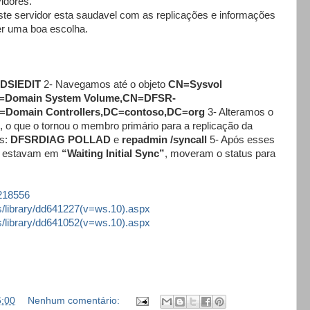
idores.
este servidor esta saudavel com as replicações e informações
r uma boa escolha.
DSIEDIT
2- Navegamos até o objeto
CN=Sysvol
=Domain System Volume,CN=DFSR-
=Domain Controllers,DC=contoso,DC=org
3- Alteramos o
, o que o tornou o membro primário para a replicação da
s:
DFSRDIAG POLLAD
e
repadmin /syncall
5- Após esses
e estavam em
“Waiting Initial Sync”
, moveram o status para
2218556
us/library/dd641227(v=ws.10).aspx
us/library/dd641052(v=ws.10).aspx
6:00
Nenhum comentário: