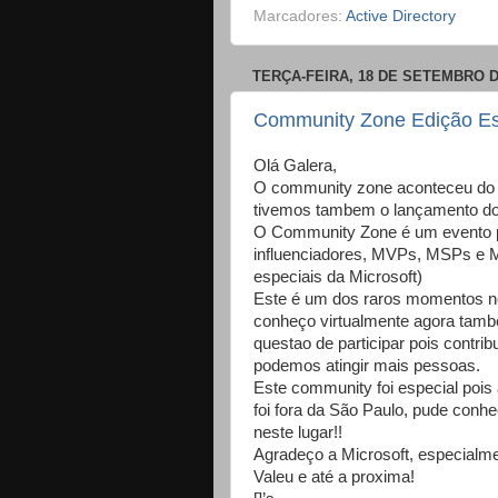
Marcadores:
Active Directory
TERÇA-FEIRA, 18 DE SETEMBRO D
Community Zone Edição Es
Olá Galera,
O community zone aconteceu do d
tivemos tambem o lançamento do 
O Community Zone é um evento pa
influenciadores, MVPs, MSPs e M
especiais da Microsoft)
Este é um dos raros momentos no
conheço virtualmente agora tamb
questao de participar pois contri
podemos atingir mais pessoas.
Este community foi especial pois
foi fora da São Paulo, pude conh
neste lugar!!
Agradeço a Microsoft, especialme
Valeu e até a proxima!