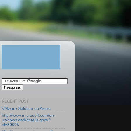
RECENT POST
VMware Solution on Azure
http://www.microsoft.com/en-
us/download/details.aspx?
id=30005