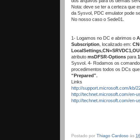
dos arquivos para os demais serv
Nota: deve se ter a certeza que 
da Sysvol, PDC emulator pode se
No nosso caso o Sede01.
1- Logamos no DC e abrimos o
A
Subscription
, localizado em:
CN
LocalSettings,CN=SRVDC1,OU
atributo
msDFSR-Options
para
1
Sysvol. 4- Rodamos os comando
procedimentos todos os DCs qu
“Prepared”.
Links
http://support.microsoft.com/kb/
http://technet.microsoft.com/en-
http://technet.microsoft.com/en-
Postado por
Thiago Cardoso
às
1