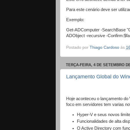
Para este cenário deve ser util
Exemplo:
Get-ADComputer -SearchBase "OU
ADObject -recursive -Confirm:$fa
Postado por
Thiago Cardoso
às
1
TERÇA-FEIRA, 4 DE SETEMBRO DE
Lançamento Global do Win
Hoje aconteceu o lançamento do
foco em servidores tem varias no
Hyper-V e seus novos limit
Funcionalidades de alta disp
O Active Directory com fun