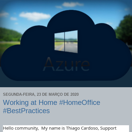
SEGUNDA-FEIRA, 23 DE MARÇO DE 2020
Working at Home #HomeOffice
#BestPractices
Hello community, My name is Thiago Cardoso, Support