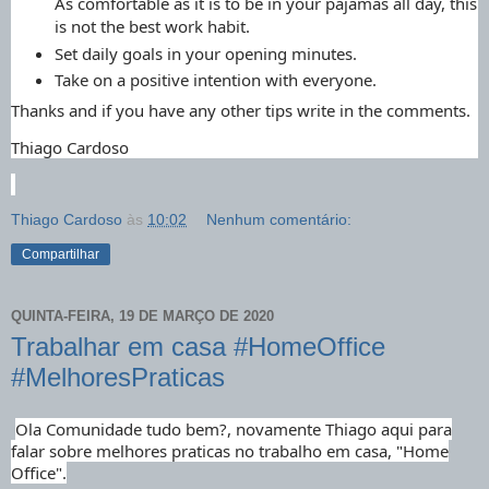
As comfortable as it is to be in your pajamas all day, this
is not the best work habit.
Set daily goals in your opening minutes.
Take on a positive intention with everyone.
Thanks and if you have any other tips write in the comments.
Thiago Cardoso
Thiago Cardoso
às
10:02
Nenhum comentário:
Compartilhar
QUINTA-FEIRA, 19 DE MARÇO DE 2020
Trabalhar em casa #HomeOffice
#MelhoresPraticas
Ola Comunidade tudo bem?, novamente Thiago aqui para
falar sobre melhores praticas no trabalho em casa, "Home
Office".