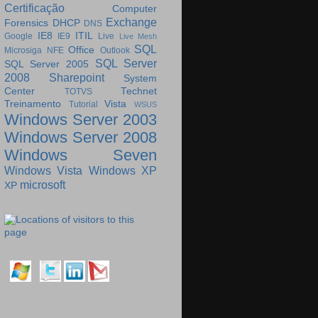
Certificação
Computer
Exchange
Forensics
DHCP
DNS
IE8
ITIL
Google
IE9
Live
Live Mesh
SQL
Office
Microsiga
NFE
Outlook
SQL Server
SQL Server 2005
2008
Sharepoint
System
Center
Technet
TOTVS
Treinamento
Vista
Tutorial
WSUS
Windows Server 2003
Windows Server 2008
Windows Seven
Windows Vista
Windows XP
microsoft
XP