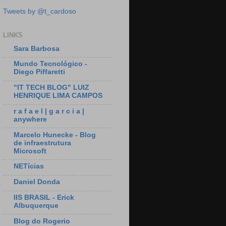
Tweets by @t_cardoso
LINKS
Sara Barbosa
Mundo Tecnológico -
Diego Piffaretti
"IT TECH BLOG" LUIZ
HENRIQUE LIMA CAMPOS
r a f a e l | g a r c i a |
anywhere
Marcelo Hunecke - Blog
de infraestrutura
Microsoft
NETícias
Daniel Donda
IIS BRASIL - Erick
Albuquerque
Blog do Rogerio