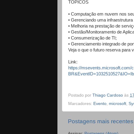
TÓPICOS
• Computação em nuvem nos seu
• Gerenciando uma infraestrutura
• Melhoria na prestação de servi
• Gestão/Monitoramento de Aplic
• Consumerização de TI;
• Gerenciamento integrado de pon
Veja o que o futuro reserva para v
Link:
https://msevents.microsoft.com/c
BR&EventID=1032510527&IO
Postado por
Thiago Cardoso
às
1
Marcadores:
Evento
,
microsoft
,
Sy
Postagens mais recentes
Assinar:
Postagens (Atom)