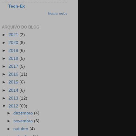
Tech-Ex
Mostrar todos
ARQUIVO DO BLOG
►
2021
(2)
►
2020
(8)
►
2019
(6)
►
2018
(5)
►
2017
(5)
►
2016
(11)
►
2015
(6)
►
2014
(6)
►
2013
(12)
▼
2012
(69)
►
dezembro
(4)
►
novembro
(6)
►
outubro
(4)