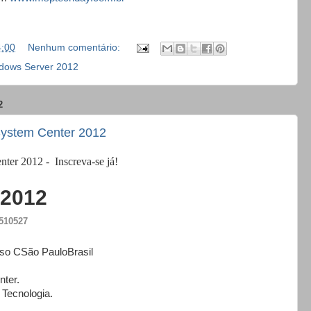
4:00
Nenhum comentário:
dows Server 2012
2
System Center 2012
nter 2012 - Inscreva-se já!
 2012
510527
iso C
São Paulo
Brasil
nter.
 Tecnologia.