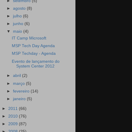
►
setembro
(5)
►
agosto
(8)
►
julho
(6)
►
junho
(6)
▼
maio
(4)
IT Camp Microsoft
MSP Tech Day Agenda
MSP Techday - Agenda
Evento de lançamento do
System Center 2012
►
abril
(2)
►
março
(5)
►
fevereiro
(14)
►
janeiro
(5)
►
2011
(66)
►
2010
(76)
►
2009
(87)
►
2008
(25)