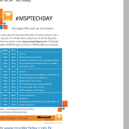
em
www.msptechday.com.br