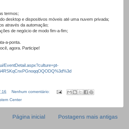
s termos;
 do desktop e dispositivos móveis até uma nuvem privada;
ços através da automação;
ações de negócio de modo fim-a-fim;
ta-a-ponta.
ocê, agora. Participe!
ui/EventDetail.aspx?culture=pt-
=Ibi4RSKqCnxPGnoqqOQODQ%3d%3d
7:16
Nenhum comentário:
stem Center
Página inicial
Postagens mais antigas