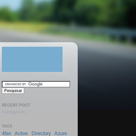
RECENT POST
Carregando...
TAGS
4fan
Active Directory
Azure