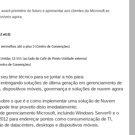
avant-première do futuro e apresentar aos clientes da Microsoft as
oníveis agora.
G2 eG3):
s vermelhos até o piso 3 (Centro de Convenções)
s Unidas 12.551 (ao lado do Café do Ponto Unidade externa)
Centro de Convenções)
eu time técnico para se juntar a nós para:
á entregando soluções de última geração em gerenciamento de
o, dispositivos móveis, governança e soluções de nuvem agora
 sobre o que é e como implementar uma solução de Nuvem
ode tirar proveito disto imediatamente;
 de gerenciamento Microsoft, incluindo Windows Server® e o
2012 para endereçar pontos como consumerização de TI,
o de datacenters, desktops e dispositivos móveis.