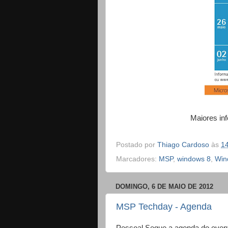
Maiores in
Postado por
Thiago Cardoso
às
1
Marcadores:
MSP
,
windows 8
,
Win
DOMINGO, 6 DE MAIO DE 2012
MSP Techday - Agenda
Pessoal Segue a agenda do even