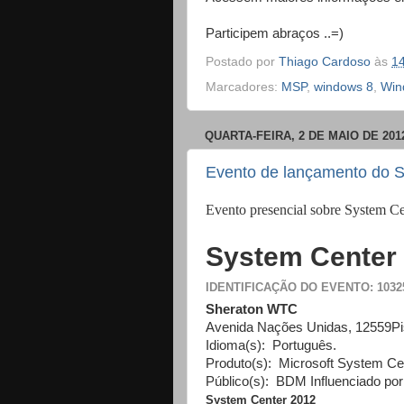
Participem abraços ..=)
Postado por
Thiago Cardoso
às
1
Marcadores:
MSP
,
windows 8
,
Win
QUARTA-FEIRA, 2 DE MAIO DE 201
Evento de lançamento do 
Evento presencial sobre System Ce
System Center
IDENTIFICAÇÃO DO EVENTO:
1032
Sheraton WTC
Avenida Nações Unidas, 12559
P
Idioma(s):
Português.
Produto(s):
Microsoft System Ce
Público(s):
BDM Influenciado por
System Center 2012