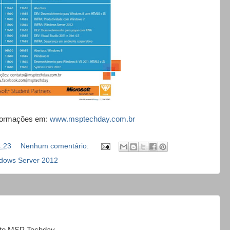
formações em:
www.msptechday.com.br
4:23
Nenhum comentário:
dows Server 2012
to MSP Techday.