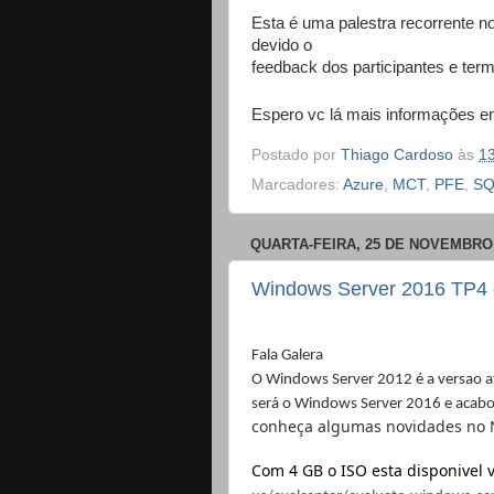
Esta é uma palestra recorrente n
devido o
feedback dos participantes e term
Espero vc lá mais informações 
Postado por
Thiago Cardoso
às
1
Marcadores:
Azure
,
MCT
,
PFE
,
SQ
QUARTA-FEIRA, 25 DE NOVEMBRO 
Windows Server 2016 TP4 e
Fala Galera
O Windows Server 2012
é
a versao a
será o Windows Server 2016 e acabou
conheça algumas novidades no N
Com 4 GB o ISO esta disponivel