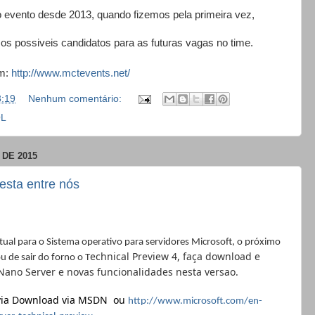
o evento desde 2013, quando fizemos pela primeira vez,
os possiveis candidatos para as futuras vagas no time.
em:
http://www.mctevents.net/
3:19
Nenhum comentário:
L
DE 2015
sta entre nós
tual para o Sistema operativo para servidores Microsoft, o próximo
echnical Preview 4, faça download e
 de sair do forno o T
ano Server e novas funcionalidades nesta versao.
 via Download via MSDN
ou
http://www.microsoft.com/en-