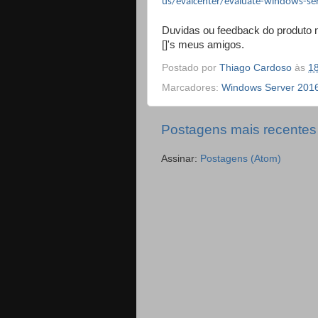
us/evalcenter/evaluate-windows-ser
Duvidas ou feedback do produto 
[]'s meus amigos.
Postado por
Thiago Cardoso
às
1
Marcadores:
Windows Server 201
Postagens mais recentes
Assinar:
Postagens (Atom)