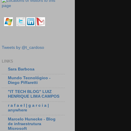
Tweets by @t_cardoso
LINKS
Sara Barbosa
Mundo Tecnológico -
Diego Piffaretti
"IT TECH BLOG" LUIZ
HENRIQUE LIMA CAMPOS
r a f a e l | g a r c i a |
anywhere
Marcelo Hunecke - Blog
de infraestrutura
Microsoft