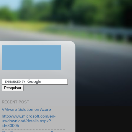
RECENT POST
VMware Solution on Azure
http://www.microsoft.com/en-
us/download/details.aspx?
id=30005