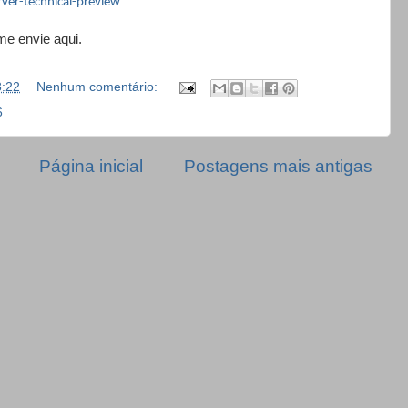
ver-technical-preview
me envie aqui.
8:22
Nenhum comentário:
6
Página inicial
Postagens mais antigas