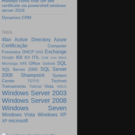
#fasttips como criar um self
certificate via powershell windows
server 2016
Dynamics CRM
TAGS
4fan
Active Directory
Azure
Certificação
Computer
Exchange
Forensics
DHCP
DNS
IE8
ITIL
Google
IE9
Live
Live Mesh
SQL
Office
Microsiga
NFE
Outlook
SQL Server
SQL Server 2005
2008
Sharepoint
System
Center
Technet
TOTVS
Treinamento
Vista
Tutorial
WSUS
Windows Server 2003
Windows Server 2008
Windows Seven
Windows Vista
Windows XP
microsoft
XP