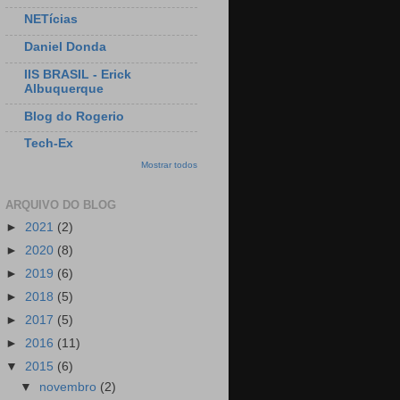
NETícias
Daniel Donda
IIS BRASIL - Erick
Albuquerque
Blog do Rogerio
Tech-Ex
Mostrar todos
ARQUIVO DO BLOG
►
2021
(2)
►
2020
(8)
►
2019
(6)
►
2018
(5)
►
2017
(5)
►
2016
(11)
▼
2015
(6)
▼
novembro
(2)