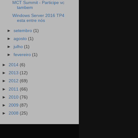
MCT Summit - Participe vc
tambem
Windows Server 2016 TP4
esta entre nós
►
setembro
(1)
►
agosto
(1)
►
julho
(1)
►
fevereiro
(1)
►
2014
(6)
►
2013
(12)
►
2012
(69)
►
2011
(66)
►
2010
(76)
►
2009
(87)
►
2008
(25)