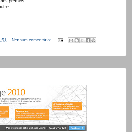
arios premios.
utros......
9:51
Nenhum comentário: