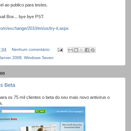
l ao publico para testes.
ail Box... bye bye PST.
com/exchange/2010/en/us/try-it.aspx
7:04
Nenhum comentário:
Server 2008
,
Windows Seven
009
ls Beta
ara os 75 mil clientes o beta do seu mais novo antivirus o
a.