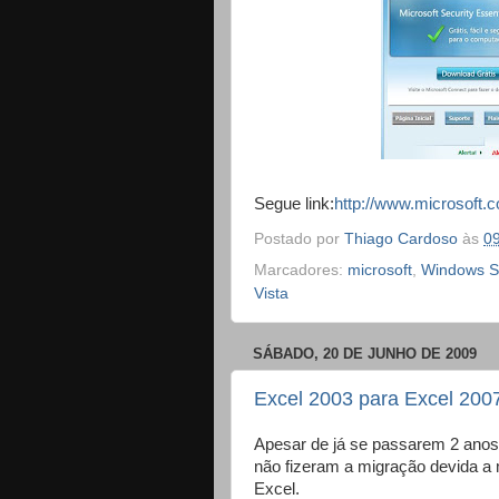
Segue link:
http://www.microsoft.c
Postado por
Thiago Cardoso
às
0
Marcadores:
microsoft
,
Windows S
Vista
SÁBADO, 20 DE JUNHO DE 2009
Excel 2003 para Excel 200
Apesar de já se passarem 2 anos
não fizeram a migração devida a 
Excel.