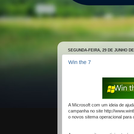
SEGUNDA-FEIRA, 29 DE JUNHO DE
Win the 7
A Microsoft com um ideia de ajuda
campanha no site http://www.win
o novos sitema operacional para c