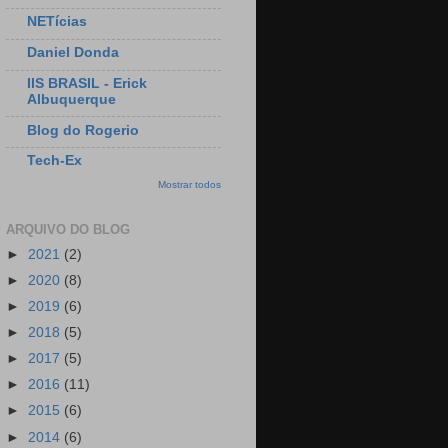
NETícias
Daniel Donda
IIS BRASIL - Erick
Albuquerque
Blog do Rogerio
Tech-Ex
Mostrar todos
ARQUIVO DO BLOG
►
2021
(2)
►
2020
(8)
►
2019
(6)
►
2018
(5)
►
2017
(5)
►
2016
(11)
►
2015
(6)
►
2014
(6)