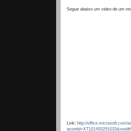
Segue abaixo um video de um rec
Link:
http://office.microsoft.com/
assetid=XT101493291033&vwidt