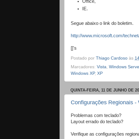
Office,
IE.
Segue abaixo o link do boletim.
http://www.microsoft.com/technet
[]'s
Postado por
Thiago Cardoso
às
1
Marcadores:
Vista
,
Windows Serve
Windows XP
,
XP
QUINTA-FEIRA, 11 DE JUNHO DE 2
Configurações Regionais 
Problemas com teclado?
Layout errado do teclado?
Verifique as configurações regiona