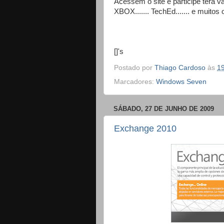
Acessem o site e participe terá v
XBOX....... TechEd....... e muitos o
[]'s
Postado por
Thiago Cardoso
às
1
Marcadores:
Windows Seven
SÁBADO, 27 DE JUNHO DE 2009
Exchange 2010