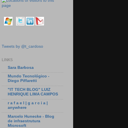
Tweets by @t_cardoso
LINKS
Sara Barbosa
Mundo Tecnológico -
Diego Piffaretti
"IT TECH BLOG" LUIZ
HENRIQUE LIMA CAMPOS
r a f a e l | g a r c i a |
anywhere
Marcelo Hunecke - Blog
de infraestrutura
Microsoft