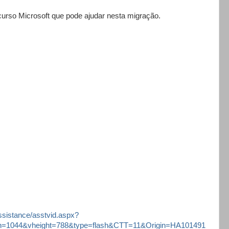
urso Microsoft que pode ajudar nesta migração.
assistance/asstvid.aspx?
h=1044&vheight=788&type=flash&CTT=11&Origin=HA101491