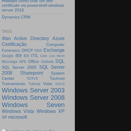
#fasttips como criar um self
certificate via powershell windows
server 2016
Dynamics CRM
TAGS
4fan
Active Directory
Azure
Certificação
Computer
Exchange
Forensics
DHCP
DNS
IE8
ITIL
Google
IE9
Live
Live Mesh
SQL
Office
Microsiga
NFE
Outlook
SQL Server
SQL Server 2005
2008
Sharepoint
System
Center
Technet
TOTVS
Treinamento
Vista
Tutorial
WSUS
Windows Server 2003
Windows Server 2008
Windows Seven
Windows Vista
Windows XP
microsoft
XP