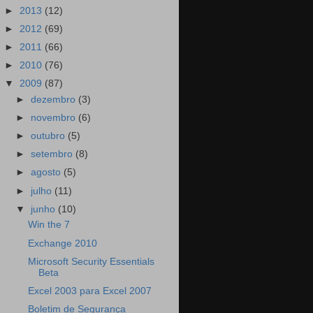
►
2013
(12)
►
2012
(69)
►
2011
(66)
►
2010
(76)
▼
2009
(87)
►
dezembro
(3)
►
novembro
(6)
►
outubro
(5)
►
setembro
(8)
►
agosto
(5)
►
julho
(11)
▼
junho
(10)
Win the 7
Exchange 2010
Microsoft Security Essentials
Beta
Excel 2003 para Excel 2007
Boletim de Segurança