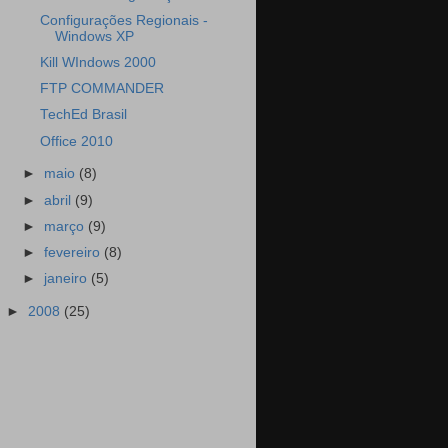
Configurações Regionais -
Windows XP
Kill WIndows 2000
FTP COMMANDER
TechEd Brasil
Office 2010
►
maio
(8)
►
abril
(9)
►
março
(9)
►
fevereiro
(8)
►
janeiro
(5)
►
2008
(25)