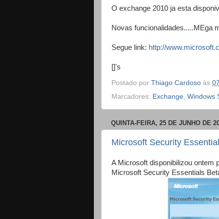
O exchange 2010 ja esta disponive
Novas funcionalidades.....MEga m
Segue link:
http://www.microsoft.
[]'s
Postado por
Thiago Cardoso
às
0
Marcadores:
Exchange
,
Windows 
QUINTA-FEIRA, 25 DE JUNHO DE 2
Microsoft Security Essentia
A Microsoft disponibilizou ontem p
Microsoft Security Essentials Bet