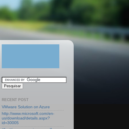
RECENT POST
VMware Solution on Azure
http://www.microsoft.com/en-
us/download/details.aspx?
id=30005