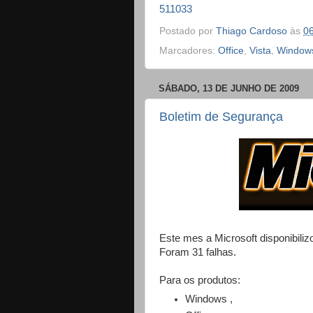
511033
Postado por
Thiago Cardoso
às
0
Marcadores:
Office
,
Vista
,
Windows
SÁBADO, 13 DE JUNHO DE 2009
Boletim de Segurança
Este mes a Microsoft disponibili
Foram 31 falhas.
Para os produtos:
Windows ,