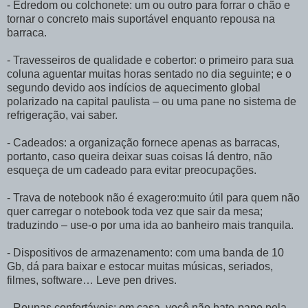
- Edredom ou colchonete: um ou outro para forrar o chão e
tornar o concreto mais suportável enquanto repousa na
barraca.
- Travesseiros de qualidade e cobertor: o primeiro para sua
coluna aguentar muitas horas sentado no dia seguinte; e o
segundo devido aos indícios de aquecimento global
polarizado na capital paulista – ou uma pane no sistema de
refrigeração, vai saber.
- Cadeados: a organização fornece apenas as barracas,
portanto, caso queira deixar suas coisas lá dentro, não
esqueça de um cadeado para evitar preocupações.
- Trava de notebook não é exagero:muito útil para quem não
quer carregar o notebook toda vez que sair da mesa;
traduzindo – use-o por uma ida ao banheiro mais tranquila.
- Dispositivos de armazenamento: com uma banda de 10
Gb, dá para baixar e estocar muitas músicas, seriados,
filmes, software… Leve pen drives.
- Roupas confortáveis: em casa, você não bate-papo pela