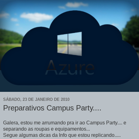
SÁBADO, 23 DE JANEIRO DE 2010
Preparativos Campus Party....
Galera, estou me arrumando pra ir ao Campus Party.... e
separando as roupas e equipamentos...
Segue algumas dicas da Info que estou replicando.....