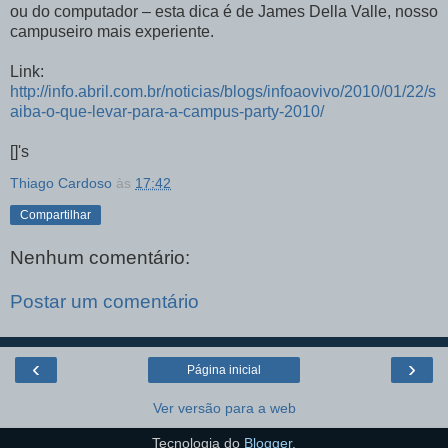
ou do computador – esta dica é de James Della Valle, nosso
campuseiro mais experiente.
Link:
http://info.abril.com.br/noticias/blogs/infoaovivo/2010/01/22/s
aiba-o-que-levar-para-a-campus-party-2010/
[]'s
Thiago Cardoso
às
17:42
Compartilhar
Nenhum comentário:
Postar um comentário
‹
›
Página inicial
Ver versão para a web
Tecnologia do
Blogger
.