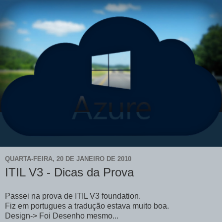
QUARTA-FEIRA, 20 DE JANEIRO DE 2010
ITIL V3 - Dicas da Prova
Passei na prova de ITIL V3 foundation.
Fiz em portugues a tradução estava muito boa.
Design-> Foi Desenho mesmo...