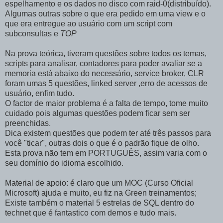
espelhamento e os dados no disco com
raid
-0(distribuído).
Algumas outras sobre o que era pedido em uma
view
e o
que era entregue ao usuário com um
script
com
subconsultas
e
TOP
Na prova teórica, tiveram questões sobre todos os temas,
scripts
para analisar, contadores para poder avaliar se a
memoria está abaixo do necessário,
service
broker
,
CLR
foram umas 5 questões,
linked
server
,erro de acessos de
usuário, enfim tudo.
O factor de maior problema é a falta de tempo, tome muito
cuidado pois algumas questões podem ficar sem ser
preenchidas.
Dica existem questões que podem ter até três passos para
você "
ticar
", outras dois o que é o padrão fique de olho.
Esta prova não tem em PORTUGUÊS, assim varia com o
seu domínio do idioma escolhido.
Material de apoio: é claro que um
MOC
(Curso Oficial
Microsoft) ajuda e muito, eu fiz na
Green
treinamentos
;
Existe
também
o material 5 estrelas de SQL dentro do
technet
que é
fantastico
com demos e tudo mais.