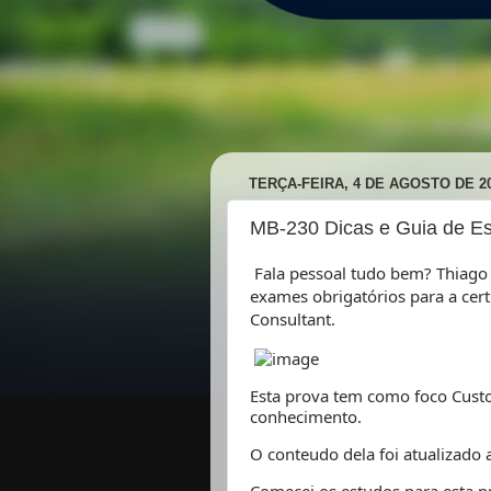
TERÇA-FEIRA, 4 DE AGOSTO DE 2
MB-230 Dicas e Guia de E
Fala pessoal tudo bem? Thiago
exames obrigatórios para a cer
Consultant.
Esta prova tem como foco Custom
conhecimento.
O conteudo dela foi atualizado 