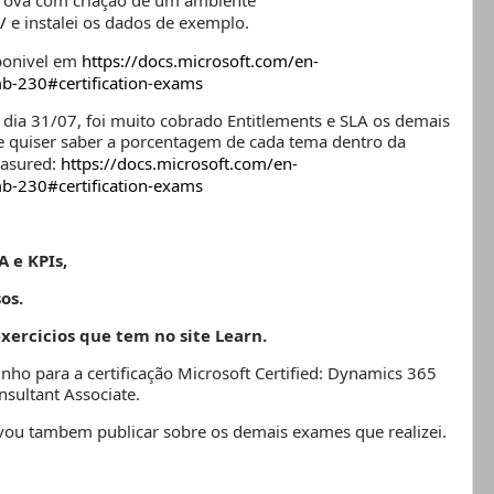
prova com criação de um ambiente
/
e instalei os dados de exemplo.
sponivel em
https://docs.microsoft.com/en-
mb-230#certification-exams
ra dia 31/07, foi muito cobrado Entitlements e SLA os demais
 quiser saber a porcentagem de cada tema dentro da
easured:
https://docs.microsoft.com/en-
mb-230#certification-exams
A e KPIs,
sos.
exercicios que tem no site Learn.
ho para a certificação Microsoft Certified: Dynamics 365
sultant Associate.
vou tambem publicar sobre os demais exames que realizei.