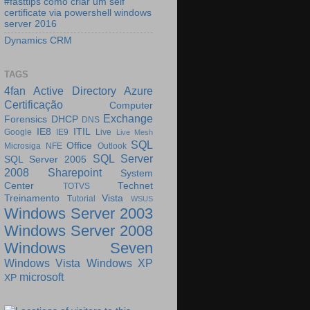
#fasttips como criar um self
certificate via powershell windows
server 2016
Dynamics CRM
TAGS
4fan
Active Directory
Azure
Certificação
Computer
Exchange
Forensics
DHCP
DNS
IE8
ITIL
Google
IE9
Live
Live Mesh
SQL
Office
Microsiga
NFE
Outlook
SQL Server
SQL Server 2005
2008
Sharepoint
System
Center
Technet
TOTVS
Treinamento
Vista
Tutorial
WSUS
Windows Server 2003
Windows Server 2008
Windows Seven
Windows Vista
Windows XP
microsoft
XP