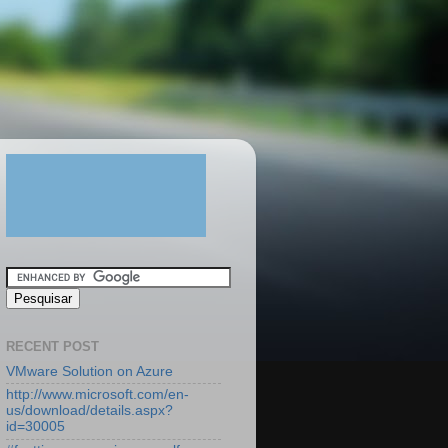
RECENT POST
VMware Solution on Azure
http://www.microsoft.com/en-
us/download/details.aspx?
id=30005