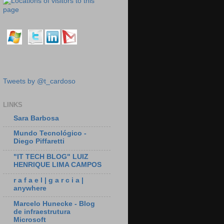
Tweets by @t_cardoso
LINKS
Sara Barbosa
Mundo Tecnológico -
Diego Piffaretti
"IT TECH BLOG" LUIZ
HENRIQUE LIMA CAMPOS
r a f a e l | g a r c i a |
anywhere
Marcelo Hunecke - Blog
de infraestrutura
Microsoft