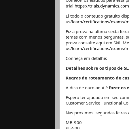
Comecei os estudos para esta 
trial
https://trials.dynamics.com
Li todo o conteudo gratuito di
us/learn/certifications/exams/
Fiz a prova na ultima sexta fei
temas com menos perguntas, se
prova consulte aqui em Skill M
us/learn/certifications/exams/
Conheça em detalhe:
Detalhes sobre os tipos de SL
Regras de roteamento de ca
A dica de ouro aqui é
fazer os 
Espero ter ajudado em seu camin
Customer Service Functional Con
Nas proximos segundas feiras 
MB-900
PL-900