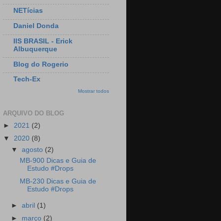
NETícias
Daniel Donda
IIS BRASIL - Erick
Albuquerque
Blog do Rogerio
Tech-Ex
Mostrar todos
ARQUIVO DO BLOG
►
2021
(2)
▼
2020
(8)
▼
agosto
(2)
MB-900 Dicas e Guia de
Estudo #Drops
MB-230 Dicas e Guia de
Estudo #Drops
►
abril
(1)
►
março
(2)