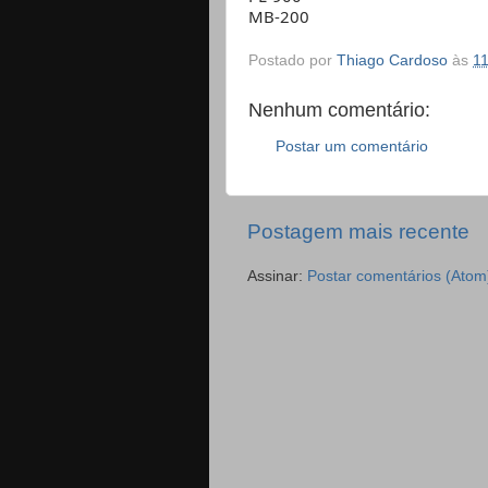
MB-200
Postado por
Thiago Cardoso
às
11
Nenhum comentário:
Postar um comentário
Postagem mais recente
Assinar:
Postar comentários (Atom