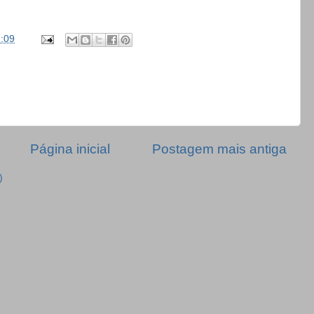
:09
Página inicial
Postagem mais antiga
)