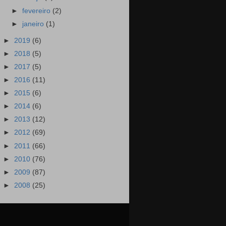
►
fevereiro
(2)
►
janeiro
(1)
►
2019
(6)
►
2018
(5)
►
2017
(5)
►
2016
(11)
►
2015
(6)
►
2014
(6)
►
2013
(12)
►
2012
(69)
►
2011
(66)
►
2010
(76)
►
2009
(87)
►
2008
(25)