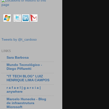
Tweets by @t_cardoso
LINKS
Sara Barbosa
Mundo Tecnológico -
Diego Piffaretti
"IT TECH BLOG" LUIZ
HENRIQUE LIMA CAMPOS
r a f a e l | g a r c i a |
anywhere
Marcelo Hunecke - Blog
de infraestrutura
Microsoft