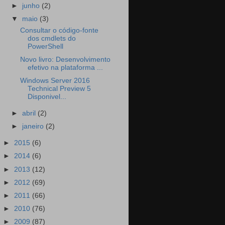
►
junho
(2)
▼
maio
(3)
Consultar o código-fonte
dos cmdlets do
PowerShell
Novo livro: Desenvolvimento
efetivo na plataforma ...
Windows Server 2016
Technical Preview 5
Disponivel...
►
abril
(2)
►
janeiro
(2)
►
2015
(6)
►
2014
(6)
►
2013
(12)
►
2012
(69)
►
2011
(66)
►
2010
(76)
►
2009
(87)