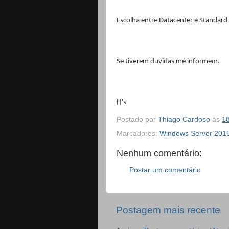
Escolha entre Datacenter e Standard
Se tiverem duvidas me informem.
[]'s
Postado por
Thiago Cardoso
às
1
Marcadores:
Windows Server 201
Nenhum comentário:
Postar um comentário
Postagem mais recente