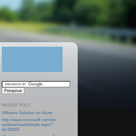
RECENT POST
VMware Solution on Azure
http://www.microsoft.com/en-
us/download/details.aspx?
id=30005