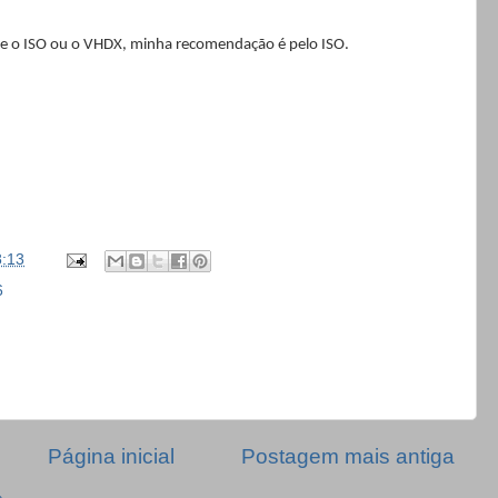
 e o ISO ou o VHDX, minha recomendação é pelo ISO.
8:13
6
Página inicial
Postagem mais antiga