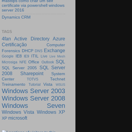
#fasttips como criar um self
certificate via powershell windows
server 2016
Dynamics CRM
TAGS
4fan
Active Directory
Azure
Certificação
Computer
Exchange
Forensics
DHCP
DNS
IE8
ITIL
Google
IE9
Live
Live Mesh
SQL
Office
Microsiga
NFE
Outlook
SQL Server
SQL Server 2005
2008
Sharepoint
System
Center
Technet
TOTVS
Treinamento
Vista
Tutorial
WSUS
Windows Server 2003
Windows Server 2008
Windows Seven
Windows Vista
Windows XP
microsoft
XP