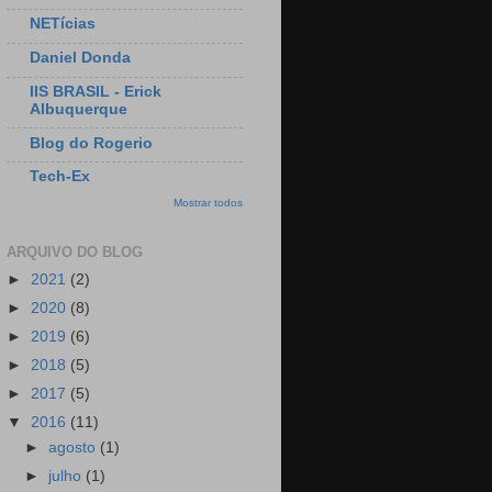
NETícias
Daniel Donda
IIS BRASIL - Erick
Albuquerque
Blog do Rogerio
Tech-Ex
Mostrar todos
ARQUIVO DO BLOG
►
2021
(2)
►
2020
(8)
►
2019
(6)
►
2018
(5)
►
2017
(5)
▼
2016
(11)
►
agosto
(1)
►
julho
(1)