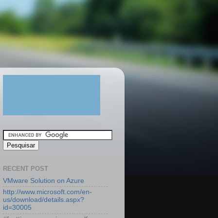
RECENT POST
VMware Solution on Azure
http://www.microsoft.com/en-
us/download/details.aspx?
id=30005