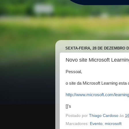
SEXTA-FEIRA, 28 DE DEZEMBRO D
Novo site Microsoft Learnin
Pessoal,
o site da Microsoft Learning esta
http://www.microsoft.com/learning
[]'s
Postado por
Thiago Cardoso
às
1
Marcadores:
Evento
,
microsoft