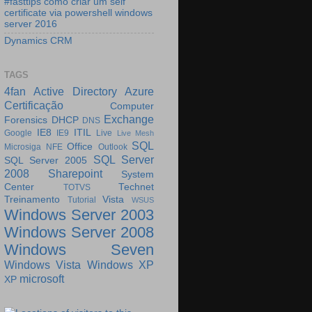
#fasttips como criar um self
certificate via powershell windows
server 2016
Dynamics CRM
TAGS
4fan
Active Directory
Azure
Certificação
Computer
Exchange
Forensics
DHCP
DNS
IE8
ITIL
Google
IE9
Live
Live Mesh
SQL
Office
Microsiga
NFE
Outlook
SQL Server
SQL Server 2005
2008
Sharepoint
System
Center
Technet
TOTVS
Treinamento
Vista
Tutorial
WSUS
Windows Server 2003
Windows Server 2008
Windows Seven
Windows Vista
Windows XP
microsoft
XP