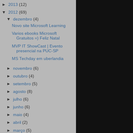
►
2013
(12)
▼
2012
(69)
▼
dezembro
(4)
Novo site Microsoft Learning
Varios ebooks Microsoft
Gratuitos =) Feliz Natal
MVP IT ShowCast | Evento
presencial na PUC-SP
MS Techday em uberlandia
►
novembro
(6)
►
outubro
(4)
►
setembro
(5)
►
agosto
(8)
►
julho
(6)
►
junho
(6)
►
maio
(4)
►
abril
(2)
►
março
(5)