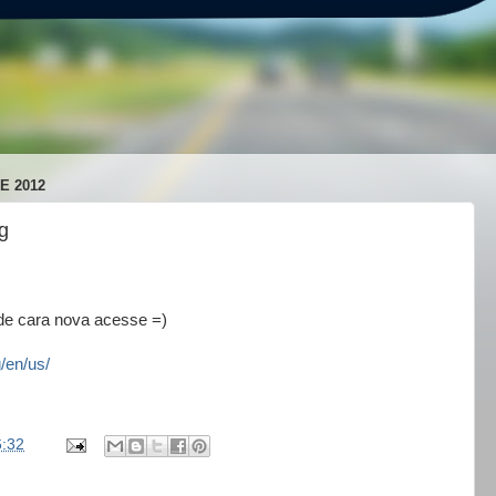
E 2012
g
 de cara nova acesse =)
/en/us/
6:32