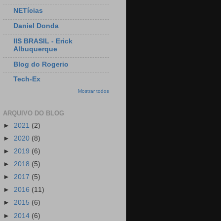
NETícias
Daniel Donda
IIS BRASIL - Erick
Albuquerque
Blog do Rogerio
Tech-Ex
Mostrar todos
ARQUIVO DO BLOG
►
2021
(2)
►
2020
(8)
►
2019
(6)
►
2018
(5)
►
2017
(5)
►
2016
(11)
►
2015
(6)
►
2014
(6)