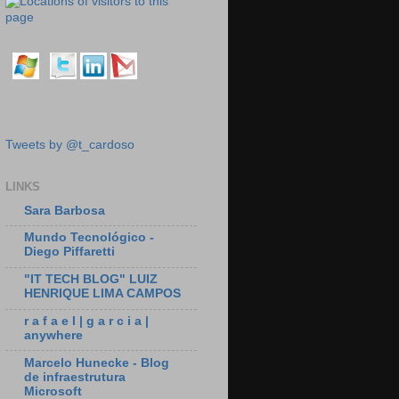
Tweets by @t_cardoso
LINKS
Sara Barbosa
Mundo Tecnológico -
Diego Piffaretti
"IT TECH BLOG" LUIZ
HENRIQUE LIMA CAMPOS
r a f a e l | g a r c i a |
anywhere
Marcelo Hunecke - Blog
de infraestrutura
Microsoft