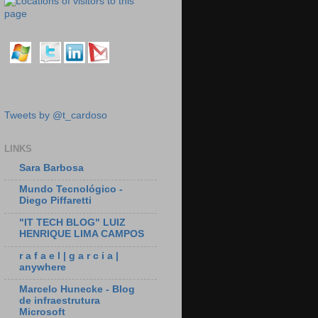
Tweets by @t_cardoso
LINKS
Sara Barbosa
Mundo Tecnológico -
Diego Piffaretti
"IT TECH BLOG" LUIZ
HENRIQUE LIMA CAMPOS
r a f a e l | g a r c i a |
anywhere
Marcelo Hunecke - Blog
de infraestrutura
Microsoft