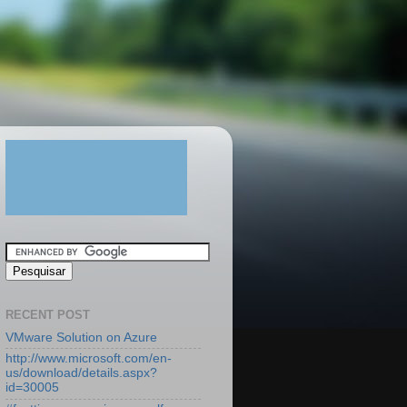
RECENT POST
VMware Solution on Azure
http://www.microsoft.com/en-
us/download/details.aspx?
id=30005