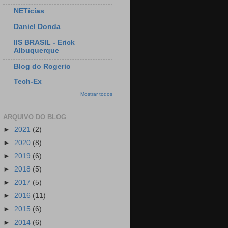
NETícias
Daniel Donda
IIS BRASIL - Erick
Albuquerque
Blog do Rogerio
Tech-Ex
Mostrar todos
ARQUIVO DO BLOG
►
2021
(2)
►
2020
(8)
►
2019
(6)
►
2018
(5)
►
2017
(5)
►
2016
(11)
►
2015
(6)
►
2014
(6)