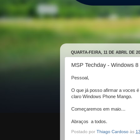
QUARTA-FEIRA, 11 DE ABRIL DE 2
MSP Techday - Windows 8
Pessoal,
O que já posso afirmar a voces
claro Windows Phone Mango.
Começaremos em maio…
Abraços a todos.
Postado por
Thiago Cardoso
às
1