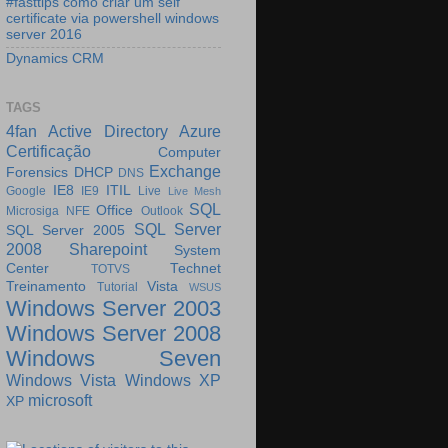
#fasttips como criar um self
certificate via powershell windows
server 2016
Dynamics CRM
TAGS
4fan
Active Directory
Azure
Certificação
Computer
Exchange
Forensics
DHCP
DNS
IE8
ITIL
Google
IE9
Live
Live Mesh
SQL
Office
Microsiga
NFE
Outlook
SQL Server
SQL Server 2005
2008
Sharepoint
System
Center
Technet
TOTVS
Treinamento
Vista
Tutorial
WSUS
Windows Server 2003
Windows Server 2008
Windows Seven
Windows Vista
Windows XP
microsoft
XP