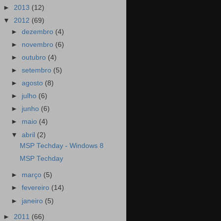
►
2013
(12)
▼
2012
(69)
►
dezembro
(4)
►
novembro
(6)
►
outubro
(4)
►
setembro
(5)
►
agosto
(8)
►
julho
(6)
►
junho
(6)
►
maio
(4)
▼
abril
(2)
MSP Techday - Windows 8
MSP Techday
►
março
(5)
►
fevereiro
(14)
►
janeiro
(5)
►
2011
(66)