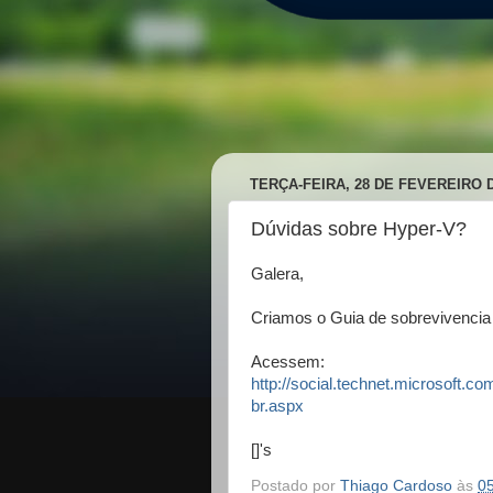
TERÇA-FEIRA, 28 DE FEVEREIRO D
Dúvidas sobre Hyper-V?
Galera,
Criamos o Guia de sobrevivencia
Acessem:
http://social.technet.microsoft.co
br.aspx
[]'s
Postado por
Thiago Cardoso
às
0