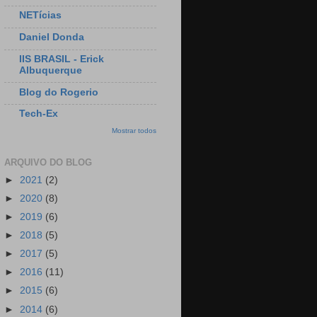
NETícias
Daniel Donda
IIS BRASIL - Erick
Albuquerque
Blog do Rogerio
Tech-Ex
Mostrar todos
ARQUIVO DO BLOG
►
2021
(2)
►
2020
(8)
►
2019
(6)
►
2018
(5)
►
2017
(5)
►
2016
(11)
►
2015
(6)
►
2014
(6)