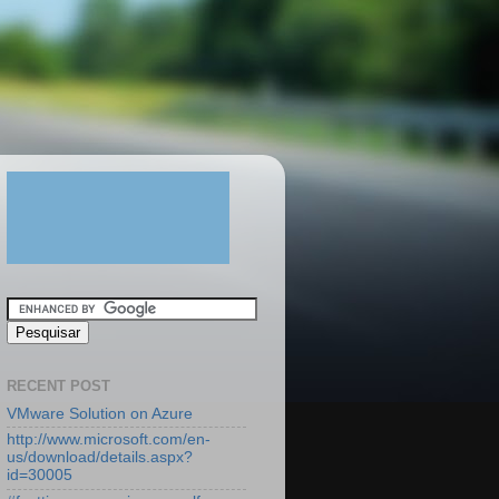
RECENT POST
VMware Solution on Azure
http://www.microsoft.com/en-
us/download/details.aspx?
id=30005