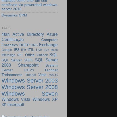
#fasttips como criar um self
certificate via powershell windows
server 2016
Dynamics CRM
TAGS
4fan
Active Directory
Azure
Certificação
Computer
Exchange
Forensics
DHCP
DNS
IE8
ITIL
Google
IE9
Live
Live Mesh
SQL
Office
Microsiga
NFE
Outlook
SQL Server
SQL Server 2005
2008
Sharepoint
System
Center
Technet
TOTVS
Treinamento
Vista
Tutorial
WSUS
Windows Server 2003
Windows Server 2008
Windows Seven
Windows Vista
Windows XP
microsoft
XP