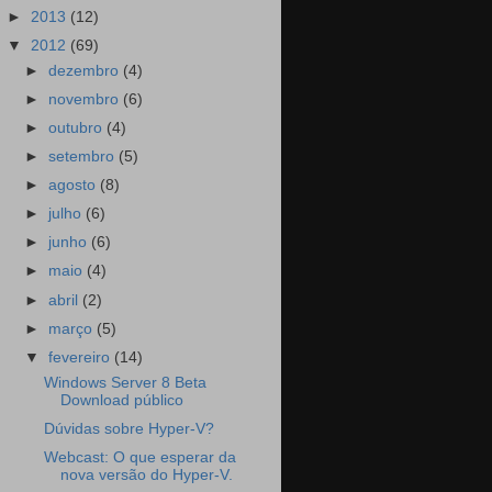
►
2013
(12)
▼
2012
(69)
►
dezembro
(4)
►
novembro
(6)
►
outubro
(4)
►
setembro
(5)
►
agosto
(8)
►
julho
(6)
►
junho
(6)
►
maio
(4)
►
abril
(2)
►
março
(5)
▼
fevereiro
(14)
Windows Server 8 Beta
Download público
Dúvidas sobre Hyper-V?
Webcast: O que esperar da
nova versão do Hyper-V.