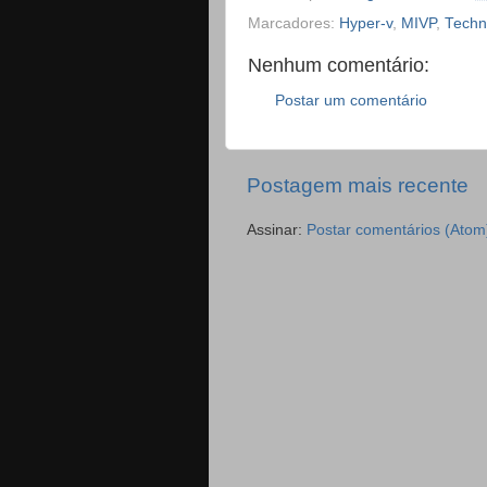
Marcadores:
Hyper-v
,
MIVP
,
Techn
Nenhum comentário:
Postar um comentário
Postagem mais recente
Assinar:
Postar comentários (Atom