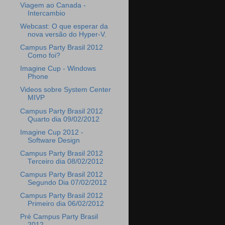
Viagem ao Canada -
Intercambio
Webcast: O que esperar da
nova versão do Hyper-V.
Campus Party Brasil 2012
Como foi?
Imagine Cup - Windows
Phone
Videos sobre System Center
MIVP
Campus Party Brasil 2012
Quarto dia 09/02/2012
Imagine Cup 2012 -
Software Design
Campus Party Brasil 2012
Terceiro dia 08/02/2012
Campus Party Brasil 2012
Segundo Dia 07/02/2012
Campus Party Brasil 2012
Primeiro dia 06/02/2012
Pré Campus Party Brasil
2012