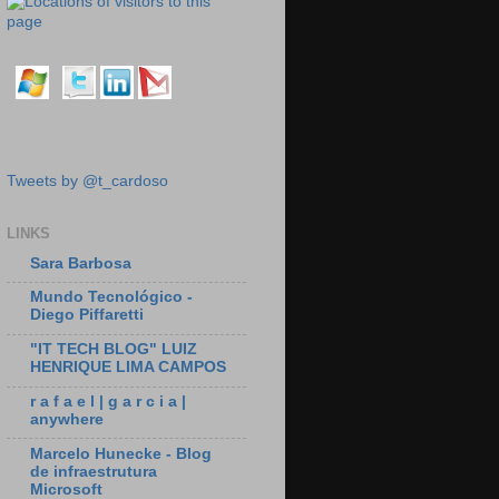
Tweets by @t_cardoso
LINKS
Sara Barbosa
Mundo Tecnológico -
Diego Piffaretti
"IT TECH BLOG" LUIZ
HENRIQUE LIMA CAMPOS
r a f a e l | g a r c i a |
anywhere
Marcelo Hunecke - Blog
de infraestrutura
Microsoft