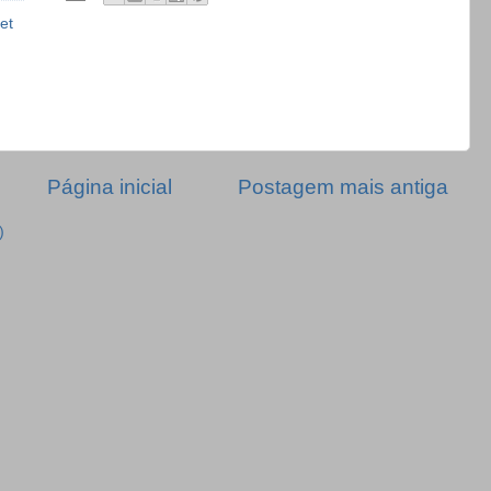
et
Página inicial
Postagem mais antiga
)