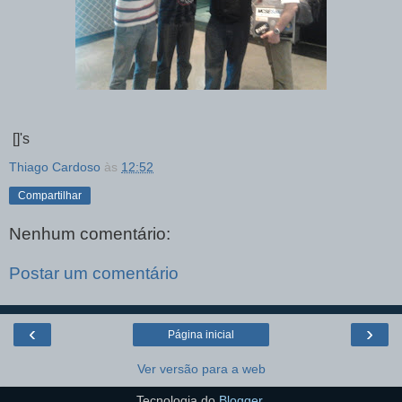
[]'s
Thiago Cardoso
às
12:52
Compartilhar
Nenhum comentário:
Postar um comentário
‹
›
Página inicial
Ver versão para a web
Tecnologia do
Blogger
.