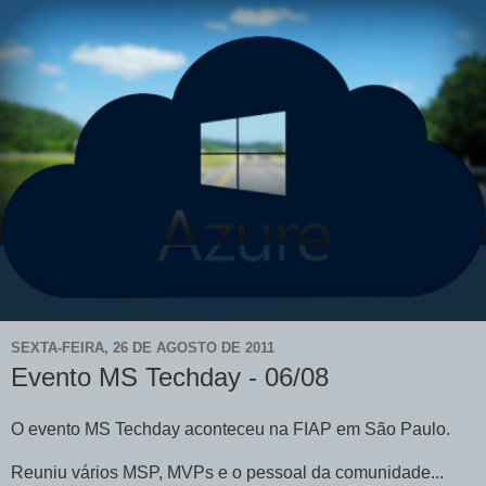
SEXTA-FEIRA, 26 DE AGOSTO DE 2011
Evento MS Techday - 06/08
O evento MS Techday aconteceu na FIAP em São Paulo.
Reuniu vários MSP, MVPs e o pessoal da comunidade...