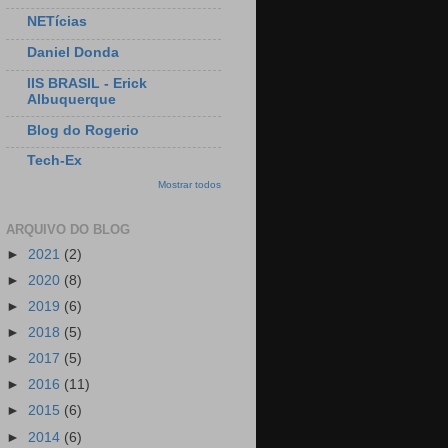
NETícias
Daniel Donda
IIS BRASIL - Erick
Albuquerque
Blog do Rogerio
Tech-Ex
Mostrar todos
ARQUIVO DO BLOG
►
2021
(2)
►
2020
(8)
►
2019
(6)
►
2018
(5)
►
2017
(5)
►
2016
(11)
►
2015
(6)
►
2014
(6)