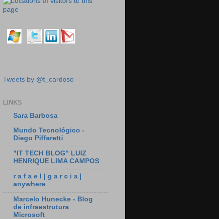
Tweets by @t_cardoso
LINKS
Sara Barbosa
Mundo Tecnológico -
Diego Piffaretti
"IT TECH BLOG" LUIZ
HENRIQUE LIMA CAMPOS
r a f a e l | g a r c i a |
anywhere
Marcelo Hunecke - Blog
de infraestrutura
Microsoft