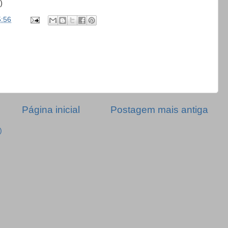
)
5:56
Página inicial
Postagem mais antiga
)