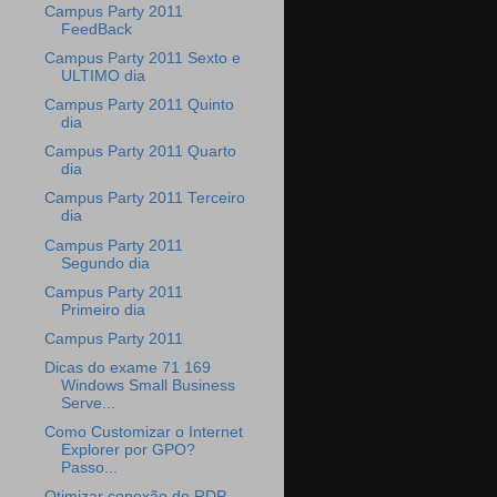
Campus Party 2011
FeedBack
Campus Party 2011 Sexto e
ULTIMO dia
Campus Party 2011 Quinto
dia
Campus Party 2011 Quarto
dia
Campus Party 2011 Terceiro
dia
Campus Party 2011
Segundo dia
Campus Party 2011
Primeiro dia
Campus Party 2011
Dicas do exame 71 169
Windows Small Business
Serve...
Como Customizar o Internet
Explorer por GPO?
Passo...
Otimizar conexão de RDP