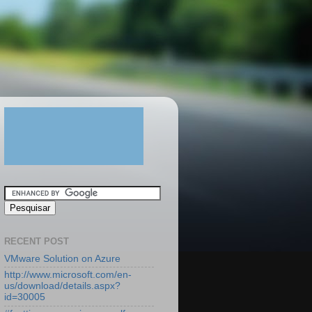
RECENT POST
VMware Solution on Azure
http://www.microsoft.com/en-
us/download/details.aspx?
id=30005