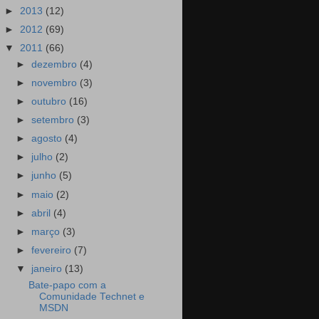
►
2013
(12)
►
2012
(69)
▼
2011
(66)
►
dezembro
(4)
►
novembro
(3)
►
outubro
(16)
►
setembro
(3)
►
agosto
(4)
►
julho
(2)
►
junho
(5)
►
maio
(2)
►
abril
(4)
►
março
(3)
►
fevereiro
(7)
▼
janeiro
(13)
Bate-papo com a
Comunidade Technet e
MSDN