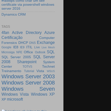
#fasttips como criar um self
certificate via powershell windows
server 2016
Dynamics CRM
TAGS
4fan
Active Directory
Azure
Certificação
Computer
Exchange
Forensics
DHCP
DNS
IE8
ITIL
Google
IE9
Live
Live Mesh
SQL
Office
Microsiga
NFE
Outlook
SQL Server
SQL Server 2005
2008
Sharepoint
System
Center
Technet
TOTVS
Treinamento
Vista
Tutorial
WSUS
Windows Server 2003
Windows Server 2008
Windows Seven
Windows Vista
Windows XP
microsoft
XP