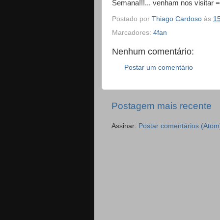
Semana!!!... venham nos visitar =
Postado por
Thiago Cardoso
às
1
Marcadores:
4fan
Nenhum comentário:
Postar um comentário
Postagem mais recente
Assinar:
Postar comentários (Atom