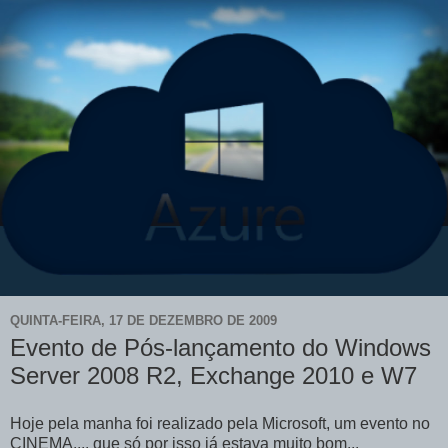
QUINTA-FEIRA, 17 DE DEZEMBRO DE 2009
Evento de Pós-lançamento do Windows
Server 2008 R2, Exchange 2010 e W7
Hoje pela manha foi realizado pela Microsoft, um evento no
CINEMA.... que só por isso já estava muito bom...