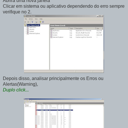
Abrirá uma nova janela
Clicar em sistema ou aplicativo dependendo do erro sempre
verifique no 2.
Depois disso, analisar principalmente os Erros ou
Alertas(Warning),
Duplo click...